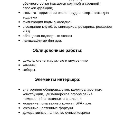
обычного ручья (касается крупной и средней
плоской фракции)
отсыпка территории около прудов, озер, также дна
водоема
фильтрация воды в колодце
в создании клумб, альпинариев, рокариях, розариев
и т.д.
облицовка подпорных стенок
ландшафтные фигуры.
Облицовочные работы:
цоколь, стены наружные и внутренние
камины
заборы.
Элементы интерьера:
внутренняя облицовка стен, каминов, арочных
конструкций, дизайнерское оформление
помещений в гостиных и спальнях
мощение пола ванных комнат, SPA - зон
кухонные настенные фартуки
декоративные панно
, галечные коврики