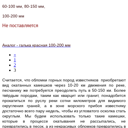
60-100 мм,
80-150 мм,
100-200 мм
Не поставляется
Аналог - галька красная 100-200 мм
«
1
2
3
Считается, что обломки горных пород известняков приобретают
вид окатанных камешков через 10-20 км движения по реке,
песчанику же потребуется преодолеть путь в 50-150 км. Более
твёрдым породам, таким как кварцит или гранит, понадобится
прокатиться по руслу реки сотни километров для видимого
округления граней, а в зоне морского прибоя известняку
достаточно всего пару недель, чтобы из угловатого осколка стать
округлым. Мы будем использовать только такие камешки,
которые в процессе окатывания не рассыпались, не
превратились в песок, а из некрасивых обломков превратились в