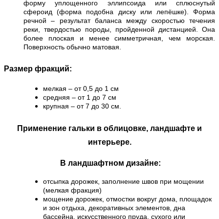
форму уплощенного эллипсоида или сплюснутый
сфероид (форма подобна диску или лепёшке). Форма
речной – результат баланса между скоростью течения
реки, твердостью породы, пройденной дистанцией. Она
более плоская и менее симметричная, чем морская.
Поверхность обычно матовая.
Размер фракций:
мелкая – от 0,5 до 1 см
средняя – от 1 до 7 см
крупная – от 7 до 30 см.
Применение гальки в облицовке, ландшафте и
интерьере.
В ландшафтном дизайне:
отсыпка дорожек, заполнение швов при мощении
(мелкая фракция)
мощение дорожек, отмостки вокруг дома, площадок
и зон отдыха, декоративных элементов, дна
бассейна, искусственного пруда, сухого или