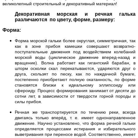
великолепный строительный и декоративный материал!
Декоративная морская и речная галька
различаются по цвету, форме, размеру:
Форма:
Форма морской гальки более округлая, симметричная, так
как в зоне прибоя камешки совершают возвратно-
поступательные движения под воздействием колебаний
морской воды (циклическое движение вперед-назад и
вращение). Волна работает как гигантский барабан, в
шторм осколки скал перекатываются, ударяются друг о
друга, скользят по песку, как по наждачной бумаге,
постепенно приобретают полную окатанность, по форме
становятся близки к идеальному эллипсоиду или
сфероиду. Процесс формирования занимает от десяти до
сотни лет, в зависимости от твердости горной породы и
силы прибоя.
Речная же транспортируется по течению реки, всегда
двигаясь только вперёд, т. е. имеет однонаправленное
движение. Научно установлено, что форма речной гальки
определяется процессами истирания и избирательного
выветривания при переносе водой. Соответственно, имеет