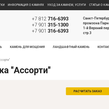
ТКИ
ИНФОРМАЦИЯ О КАМНЯХ
УХОД ЗА КАМНЕМ, УСЛУГИ
СТАТЬИ О КА
+7 812
716-6393
Санкт-Петербур
промзона Парн
+7 901
315-1300
1-й Верхний пер.
+7 901
316-6393
стр.3
Ь
КАМЕНЬ ДЛЯ МОЩЕНИЯ
ЛАНДШАФТНЫЙ КАМЕНЬ
КОНТА
ссорти"
а "Ассорти"
РАСЧИТАТЬ ЗАКАЗ