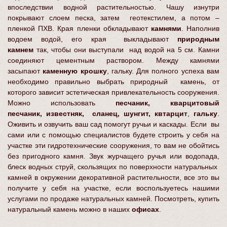
впоследствии водной растительностью. Чашу изнутри
покрывают слоем песка, затем геотекстилем, а потом –
пленкой ПХВ. Края пленки обкладывают
камнями
. Наполнив
водоем водой, его края выкладывают
природным
камнем
так, чтобы они выступали над водой на 5 см. Камни
соединяют цементным раствором. Между камнями
засыпают
каменную крошку
,
гальку.
Для полного успеха вам
необходимо правильно выбрать природный камень, от
которого зависит эстетическая привлекательность сооружения.
Можно использовать
песчаник
,
кварцитовый
песчаник
,
известняк
,
сланец
,
шунгит
,
кв
т
арци
т
,
гальку
.
Оживить и озвучить ваш сад помогут ручьи и каскады. Если вы
сами или с помощью специалистов будете строить у себя на
участке эти гидротехнические сооружения, то вам не обойтись
без пригодного камня. Звук журчащего ручья или водопада,
блеск водных струй, скользящих по поверхности натуральных
камней в окружении декоративной растительности, все это вы
получите у себя на участке, если воспользуетесь нашими
услугами по продаже натуральных камней. Посмотреть, купить
натуральный камень можно в наших
офисах
.