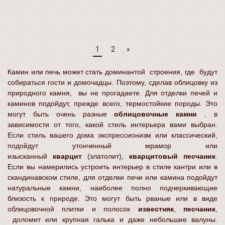
1
2
»
Камин или печь может стать доминантой строения, где будут
собираться гости и домочадцы. Поэтому, сделав облицовку из
природного камня, вы не прогадаете. Для отделки печей и
каминов подойдут, прежде всего, термостойкие породы. Это
могут быть очень разные
облицовочные камни
, в
зависимости от того, какой стиль интерьера вами выбран.
Если стиль вашего дома экспрессионизм или классический,
подойдут утонченный мрамор или
изысканный
кварцит
(златолит),
кварцитовый песчаник
.
Если вы намерились устроить интерьер в стиле кантри или в
скандинавском стиле, для отделки печи или камина подойдут
натуральные камни, наиболее полно подчеркивающие
близость к природе. Это могут быть рваные или в виде
облицовочной плитки и полосок
известняк
,
песчаник
,
доломит или крупная галька и даже небольшие валуны.